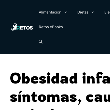
Saltar
al
Alimentacion
Dietas
Eje
contenido
Retos eBooks
Obesidad infa
síntomas, cau