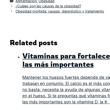
Categorías
Alimentacion
,
Obesidad
¿Cuáles son las causas de la obesidad?
Obesidad mórbida: causas, diagnóstico y tratamiento
Related posts
Vitaminas para fortalece
las más importantes
Mantener los huesos fuertes depende de var
trabajan en conjunto. El calcio es el más con
no basta: necesita la ayuda de algunas vitam
en el hueso. Si te preguntas qué vitaminas f
las más importantes son la vitamina D, la K, 