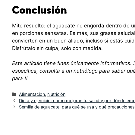
Conclusión
Mito resuelto: el aguacate no engorda dentro de u
en porciones sensatas. Es más, sus grasas saludabl
convierten en un buen aliado, incluso si estás cui
Disfrútalo sin culpa, solo con medida.
Este artículo tiene fines únicamente informativos. 
específica, consulta a un nutriólogo para saber qué
para ti.
Categorías
Alimentacion
,
Nutrición
Dieta y ejercicio: cómo mejoran tu salud y por dónde em
Semilla de aguacate: para qué se usa y qué precauciones