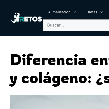
Saltar
al
Alimentacion
Dietas
contenido
Buscar:
Diferencia en
y colágeno: ¿