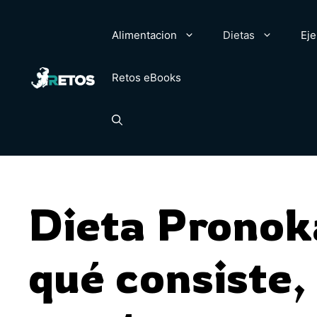
Saltar
al
Alimentacion
Dietas
Eje
contenido
Retos eBooks
Dieta Pronok
qué consiste,