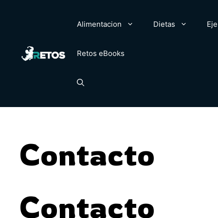
Saltar
al
Alimentacion
Dietas
Eje
contenido
Retos eBooks
Contacto
Contacto