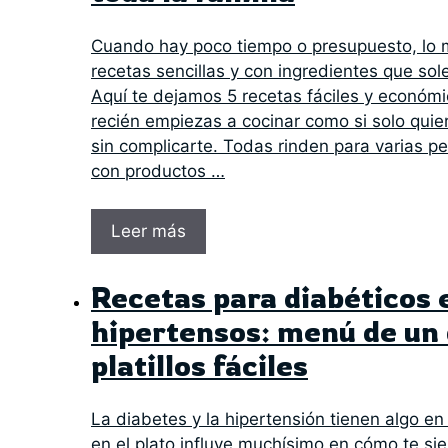
Cuando hay poco tiempo o presupuesto, lo m
recetas sencillas y con ingredientes que so
Aquí te dejamos 5 recetas fáciles y económic
recién empiezas a cocinar como si solo quie
sin complicarte. Todas rinden para varias p
con productos …
Leer más
Recetas para diabéticos 
hipertensos: menú de un 
platillos fáciles
La diabetes y la hipertensión tienen algo e
en el plato influye muchísimo en cómo te si