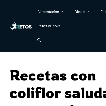
Saltar
al
Alimentacion
Dietas
Eje
contenido
Retos eBooks
Recetas con
coliflor salud