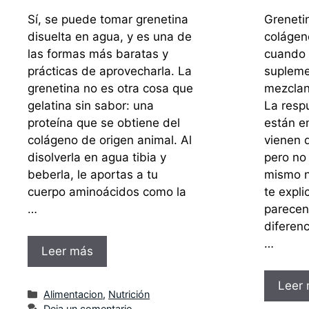
Sí, se puede tomar grenetina
Grenetin
disuelta en agua, y es una de
colágen
las formas más baratas y
cuando 
prácticas de aprovecharla. La
supleme
grenetina no es otra cosa que
mezclan 
gelatina sin sabor: una
La resp
proteína que se obtiene del
están 
colágeno de origen animal. Al
vienen 
disolverla en agua tibia y
pero no
beberla, le aportas a tu
mismo n
cuerpo aminoácidos como la
te expl
…
parecen
diferenc
…
Leer más
Leer
Categorías
Alimentacion
,
Nutrición
Deja un comentario