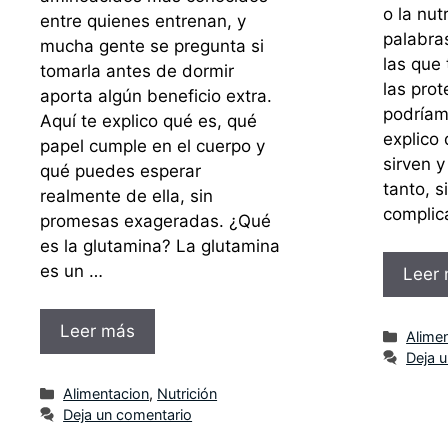
o la nut
entre quienes entrenan, y
palabra
mucha gente se pregunta si
las que
tomarla antes de dormir
las prot
aporta algún beneficio extra.
podríamo
Aquí te explico qué es, qué
explico
papel cumple en el cuerpo y
sirven 
qué puedes esperar
tanto, s
realmente de ella, sin
complic
promesas exageradas. ¿Qué
es la glutamina? La glutamina
es un …
Leer
Leer más
Categ
Alime
Deja 
Categorías
Alimentacion
,
Nutrición
Deja un comentario