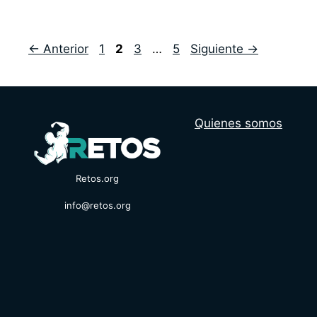
Página
Página
Página
Página
←
Anterior
1
2
3
…
5
Siguiente
→
Quienes somos
Retos.org
info@retos.org