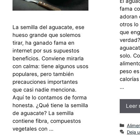
El agua
fama con
adoran 
otros lo
La semilla del aguacate, ese
que eng
hueso grande que solemos
verdad?
tirar, ha ganado fama en
aguacat
internet por sus supuestos
solo. C
beneficios. Conviene mirarla
alimento
con calma: tiene algunos usos
peso es 
populares, pero también
calorías
precauciones importantes
…
que casi nadie menciona.
Aquí te lo contamos de forma
honesta. ¿Qué tiene la semilla
Leer
de aguacate? La semilla
contiene fibra, compuestos
Categ
Alime
vegetales con …
Deja 