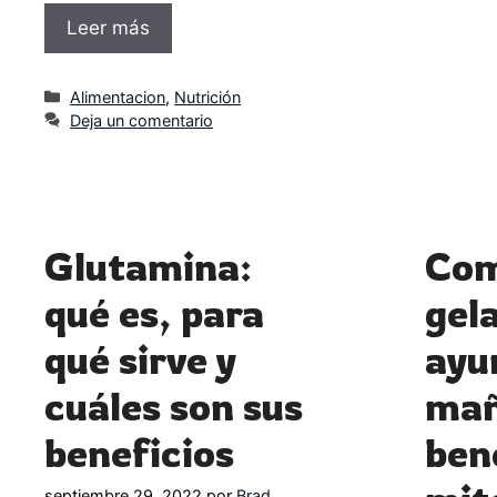
Leer más
Categorías
Alimentacion
,
Nutrición
Deja un comentario
Glutamina:
Co
qué es, para
gel
qué sirve y
ayu
cuáles son sus
mañ
beneficios
ben
septiembre 29, 2022
por
Brad