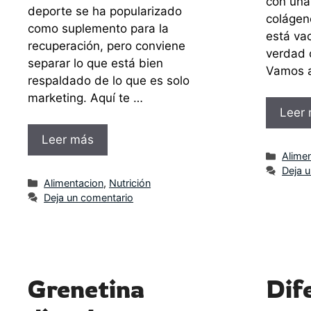
con una
deporte se ha popularizado
colágen
como suplemento para la
está va
recuperación, pero conviene
verdad 
separar lo que está bien
Vamos a
respaldado de lo que es solo
marketing. Aquí te …
Leer
Leer más
Categ
Alime
Deja 
Categorías
Alimentacion
,
Nutrición
Deja un comentario
Grenetina
Dif