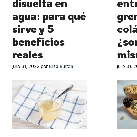
disuelta en
ent
agua: para qué
gre
sirve y 5
col
beneficios
¿so
reales
mis
julio 31, 2022
por
Brad Burton
julio 31, 