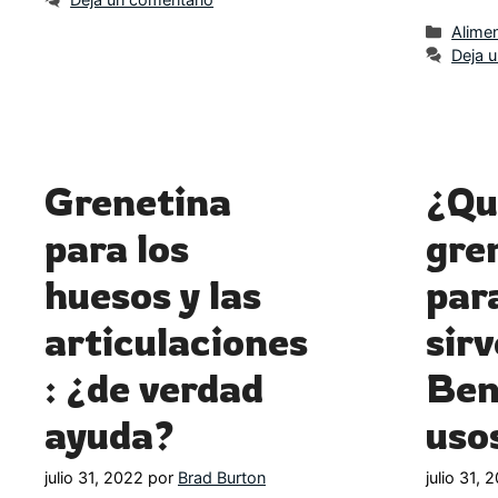
Categ
Alime
Deja 
Grenetina
¿Qu
para los
gre
huesos y las
par
articulaciones
sir
: ¿de verdad
Ben
ayuda?
uso
julio 31, 2022
por
Brad Burton
julio 31, 