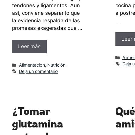
tendones y ligamentos. Aun
cocina 
así, conviene separar lo que
a postre
la evidencia respalda de las
…
promesas exageradas que …
Leer
Leer más
Categ
Alime
Deja 
Categorías
Alimentacion
,
Nutrición
Deja un comentario
¿Tomar
Qué
glutamina
ami