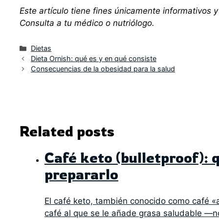
Este artículo tiene fines únicamente informativos y
Consulta a tu médico o nutriólogo.
Categorías
Dietas
Dieta Ornish: qué es y en qué consiste
Consecuencias de la obesidad para la salud
Related posts
Café keto (bulletproof): 
prepararlo
El café keto, también conocido como café «
café al que se le añade grasa saludable —