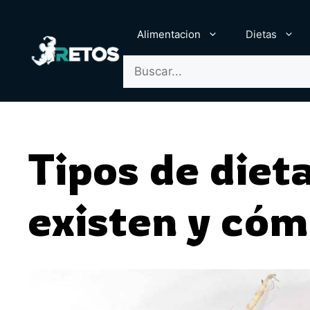
Saltar
al
Alimentacion
Dietas
contenido
Buscar:
Tipos de diet
existen y cóm